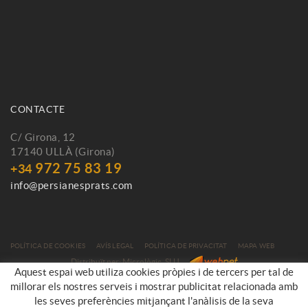
CONTACTE
C/ Girona, 12
17140 ULLÀ (Girona)
972 75 83 19
+34
info@persianesprats.com
POLÍTICA DE COOKIES
AVÍS LEGAL
POLÍTICA DE PRIVACITAT
MAPA WEB
Distribuït per:
Micrològic, SLU
Aquest espai web utiliza cookies pròpies i de tercers per tal de
millorar els nostres serveis i mostrar publicitat relacionada amb
les seves preferències mitjançant l'anàlisis de la seva