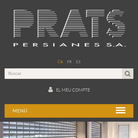
CA
FR
ES
EL MEU COMPTE
MENÚ