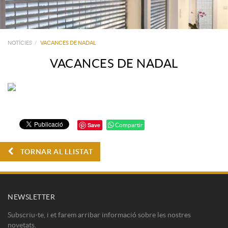
NOTÍCIES
VACANCES DE NADAL
VACANCES DE NADAL
Save
Compartir
TORNAR AL LLISTAT
NEWSLETTER
Subscriu-te, i et farem arribar informació sobre les nostres
novetats.