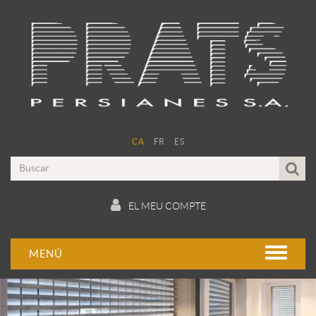
CA
FR
ES
EL MEU COMPTE
MENÚ