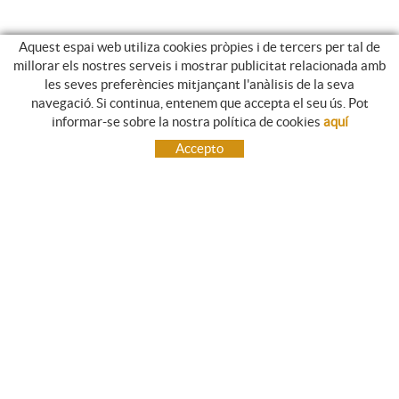
Aquest espai web utiliza cookies pròpies i de tercers per tal de
millorar els nostres serveis i mostrar publicitat relacionada amb
les seves preferències mitjançant l'anàlisis de la seva
navegació. Si continua, entenem que accepta el seu ús. Pot
NEWSLETTER
informar-se sobre la nostra política de cookies
aquí
Subscriu-te, i et farem arribar informació sobre les nostres
Accepto
novetats.
CONTACTE
C/ Girona, 12
17140 ULLÀ (Girona)
972 75 83 19
+34