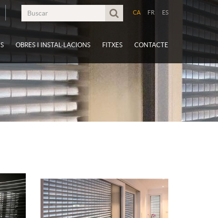
CA
FR
ES
S
OBRES I INSTAL·LACIONS
FITXES
CONTACTE