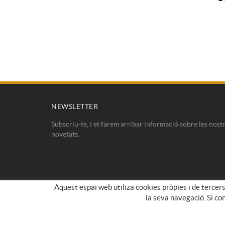
NEWSLETTER
Subscriu-te, i et farem arribar informació sobre les nost
novetats.
Aquest espai web utiliza cookies pròpies i de tercers
la seva navegació. Si co