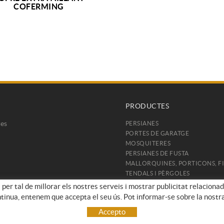
+ INFO
COFERMING
PRODUCTES
res
PERSIANES
PORTES DE GARATGE
MOSQUITERES
PERSIANES DE FUSTA
MALLORQUINES, PORTICONS, F
TENDALS I PÈRGOLES
PORTALS, TANQUES I BARANES
 per tal de millorar els nostres serveis i mostrar publicitat relaciona
DECORACIÓ
ntinua, entenem que accepta el seu ús. Pot informar-se sobre la nostr
ACCESSORIS I MOTORS
Accepto
* NOVETATS