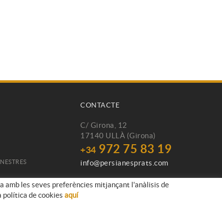
CONTACTE
C/ Girona, 12
17140 ULLÀ (Girona)
972 75 83 19
+34
INESTRES
info@persianesprats.com
da amb les seves preferències mitjançant l'anàlisis de
a política de cookies
aquí