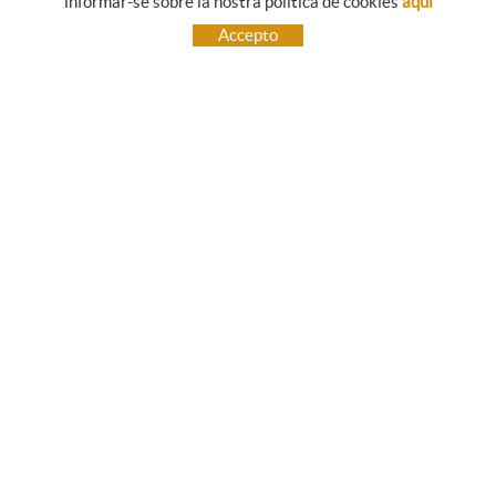
informar-se sobre la nostra política de cookies
aquí
Subscriu-te, i et farem arribar informació sobre les nostres
Accepto
novetats.
CONTACTE
C/ Girona, 12
17140 ULLÀ (Girona)
972 75 83 19
+34
info@persianesprats.com
POLÍTICA DE COOKIES
AVÍS LEGAL
POLÍTICA DE PRIVACITAT
MAPA WEB
Distribuït per:
Micrològic, SLU