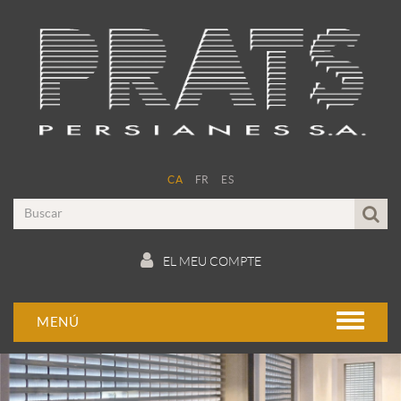
CA
FR
ES
EL MEU COMPTE
MENÚ