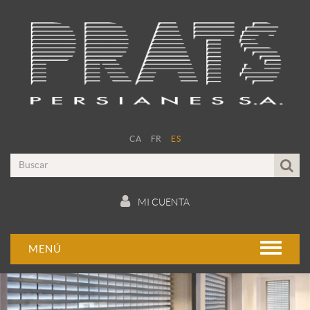
CA
FR
ES
MI CUENTA
MENÚ