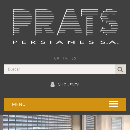
CA
FR
ES
MI CUENTA
MENÚ