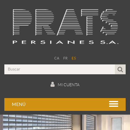
CA
FR
ES
MI CUENTA
MENÚ