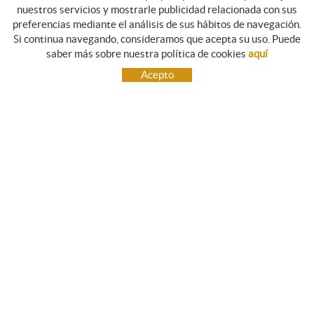
nuestros servicios y mostrarle publicidad relacionada con sus
preferencias mediante el análisis de sus hábitos de navegación.
Si continua navegando, consideramos que acepta su uso. Puede
NEWSLETTER
saber más sobre nuestra política de cookies
aquí
Suscríbete, y te enviaremos información sobre nuestras novedades.
Acepto
CONTACTO
C/ Girona, 12
17140 ULLÀ (Girona)
972 75 83 19
+34
info@persianesprats.com