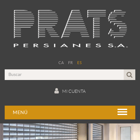
CA
FR
ES
MI CUENTA
MENÚ