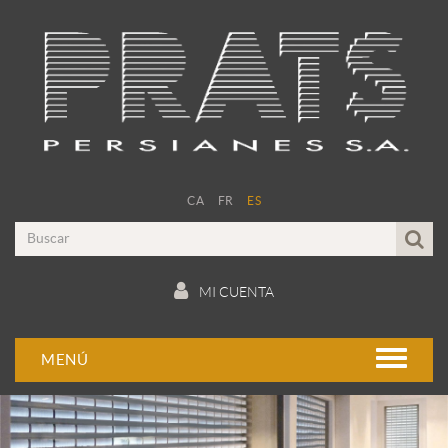
CA
FR
ES
MI CUENTA
MENÚ