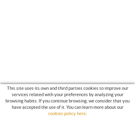
This site uses its own and third parties cookies to improve our
services related with your preferences by analyzing your
NEWSLETTER
browsing habits. If you continue browsing, we consider that you
have accepted the use of it. You can learn more about our
Abonnez-vous et nous vous enverrons des informations sur nos
cookies policy here
.
actualités.